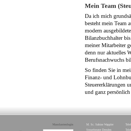
Mein Team (Steu
Da ich mich grundsä
besteht mein Team au
modern ausgebildeten
Bilanzbuchhalter bis
meiner Mitarbeiter g
denn nur aktuelles 
Berufsnachwuchs bil
So finden Sie in me
Finanz- und Lohnbuc
Steuererklärungen un
und ganz persönlich 
Mandantenlogin
M. Sc. Sabine Wappler
Tele
Steuerberater Dresden
Tele